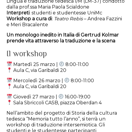
Lingua e traduzione tedesca I/M (LM-37) condotto
dalla prof.ssa Maria Paola Scialdone
Interpreti
: studenti e studentesse UniMc
Workshop a cura di
:
Teatro Rebis
– Andrea Fazzini
e Meri Bracalente
Un monologo inedito in Italia di Gertrud Kolmar
prende vita attraverso la traduzione e la scena
Il workshop
Martedì 25 marzo |
8:00-11:00
Aula C, via Garibaldi 20
Mercoledì 26 marzo |
8:00-11:00
Aula C, via Garibaldi 20
Giovedì 27 marzo |
16:00-19:00
Sala Sbriccoli CASB, piazza Oberdan 4
Nell’ambito del progetto di Storia della cultura
tedesca “Memoria tutto l’anno”, si terrà un
workshop di traduzione intersemiotica. Gli
studenti e le studentesse partecipanti